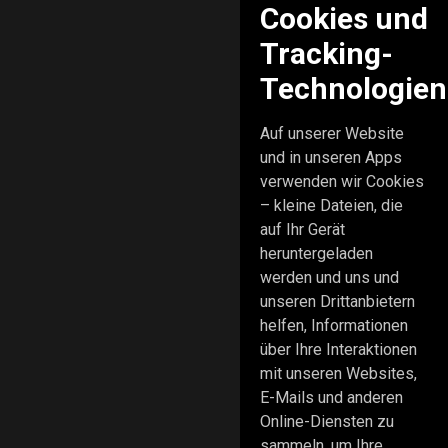
Cookies und
Tracking-
Technologien
Auf unserer Website
und in unseren Apps
verwenden wir Cookies
– kleine Dateien, die
auf Ihr Gerät
heruntergeladen
werden und uns und
unseren Drittanbietern
helfen, Informationen
über Ihre Interaktionen
mit unseren Websites,
E-Mails und anderen
Online-Diensten zu
sammeln, um Ihre