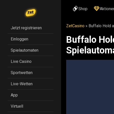
Shop
Aktione
ZetCasino
»
Buffalo Hold 
Jetzt registrieren
Buffalo Hol
Einloggen
Spielautoma
Spielautomaten
Live Casino
Sportwetten
Live-Wetten
App
Virtuell