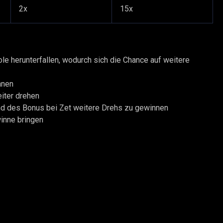
2x
15x
 herunterfallen, wodurch sich die Chance auf weitere
hnen
iter drehen
rend des Bonus bei Zet weitere Drehs zu gewinnen
winne bringen