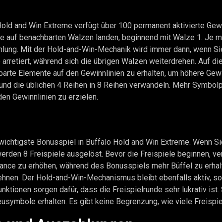
old and Win Extreme verfügt über 100 permanent aktivierte Gewi
 auf benachbarten Walzen landen, beginnend mit Walze 1. Je 
ahlung. Mit der Hold-and-Win-Mechanik wird immer dann, wenn Si
 arretiert, während sich die übrigen Walzen weiterdrehen. Auf 
rte Elemente auf den Gewinnlinien zu erhalten, um höhere Gew
und die üblichen 4 Reihen in 8 Reihen verwandeln. Mehr Symbolp
en Gewinnlinien zu erzielen.
 wichtigste Bonusspiel in Buffalo Hold and Win Extreme. Wenn Si
werden 8 Freispiele ausgelöst. Bevor die Freispiele beginnen, v
ance zu erhöhen, während des Bonusspiels mehr Büffel zu erhalt
ehnen. Der Hold-and-Win-Mechanismus bleibt ebenfalls aktiv, so
nktionen sorgen dafür, dass die Freispielrunde sehr lukrativ is
usymbole erhalten. Es gibt keine Begrenzung, wie viele Freispi